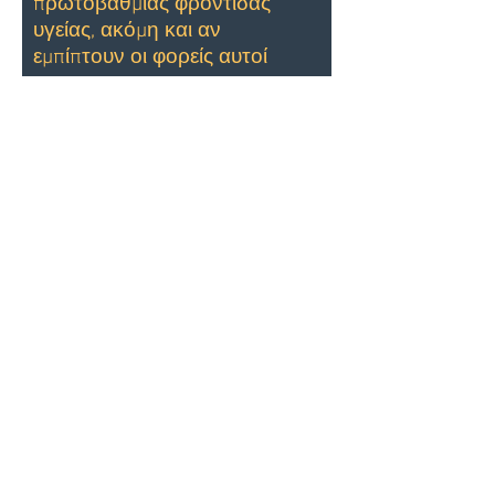
πρωτοβάθμιας φροντίδας
υγείας, ακόμη και αν
εμπίπτουν οι φορείς αυτοί
στην
αρμοδιότητα
περισσότερων του ενός
Ιατρικών Συλλόγων.
Θα πρέπει όμως το
δικαίωμα αυτό να μην
ασκείται καταχρηστικά
και να διασφαλίζεται η
φυσική παρουσία του
επιστημονικά υπεύθυνου
σε κάθε έναν από τους
φορείς παροχής
υπηρεσιών
πρωτοβάθμιας φροντίδας
υγείας που έχει δηλώσει,