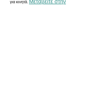
Μεταβείτε στην
για κινητά.
εφαρμογή
Κόστος εγγραφής:
Δωρεάν
Αίτημα συμμετοχής
Κοινοποίηση