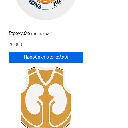
Στρογγυλό mousepad
Τιμή
20,00 €
Προσθήκη στο καλάθι