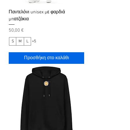
Παντελόνι unisex με φαρδιά
μπατζάκια
Τιμή
50,00 €
S
M
L
+5
Προσθήκη στο καλάθι