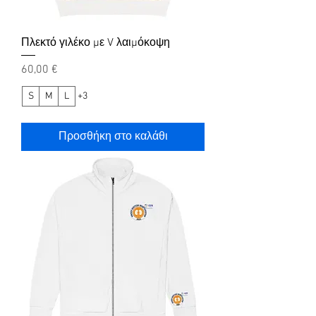
Πλεκτό γιλέκο με V λαιμόκοψη
Τιμή
60,00 €
S
M
L
+3
Προσθήκη στο καλάθι