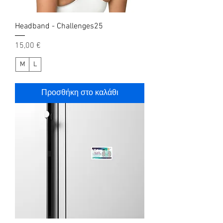
Headband - Challenges25
Τιμή
15,00 €
M
L
Προσθήκη στο καλάθι