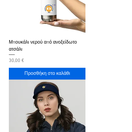
Μπουκάλι νερού από ανοξείδωτο
ατσάλι
Τιμή
30,00 €
Προσθήκη στο καλάθι