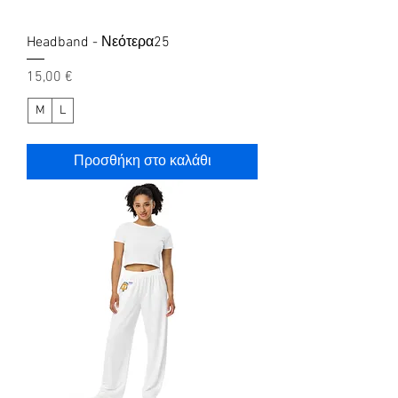
Headband - Νεότερα25
Τιμή
15,00 €
M
L
Προσθήκη στο καλάθι