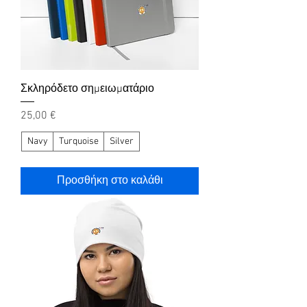
Σκληρόδετο σημειωματάριο
Τιμή
25,00 €
Navy
Turquoise
Silver
Προσθήκη στο καλάθι