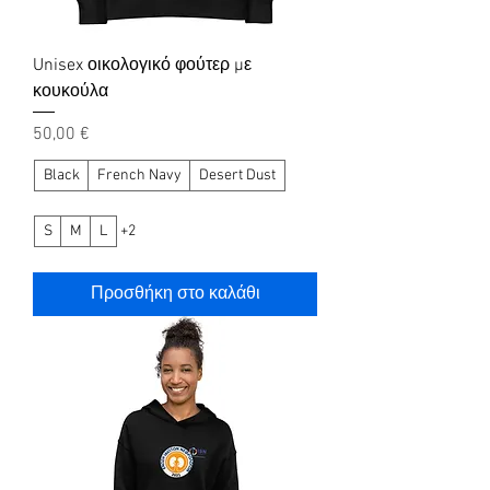
Unisex οικολογικό φούτερ με
κουκούλα
Τιμή
50,00 €
Black
French Navy
Desert Dust
S
M
L
+2
Προσθήκη στο καλάθι