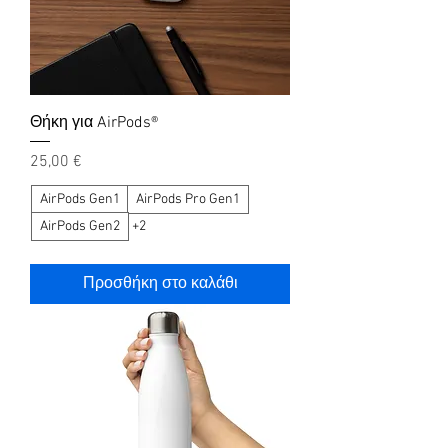
Θήκη για AirPods®
Τιμή
25,00 €
AirPods Gen1
AirPods Pro Gen1
AirPods Gen2
+2
Προσθήκη στο καλάθι