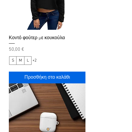
Κοντό φούτερ με κουκούλα
Τιμή
50,00 €
S
M
L
+2
Προσθήκη στο καλάθι